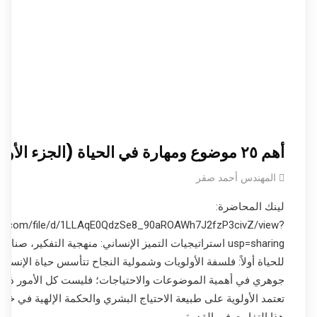
أهم ٢٥ موضوع ومهارة في الحياة (الجزء الأول)
المهندس أحمد صقر
لينك المحاضرة:
ogle.com/file/d/1LLAqE0QdzSe8_90aROAWh7J2fzP3civZ/view?
usp=sharing استراتيجيات التميز الإنساني: منهجية التفكير، صن
للحياة أولاً: فلسفة الأولويات وشمولية النجاح تتأسس حياة الإنسا
جوهري في أهمية الموضوعات والاحتياجات؛ فليست كل الأمور ذات 
تعتمد الأولوية على طبيعة الاحتياج البشري والحكمة الإلهية في خلق
هذا التفاوت في القدرة…