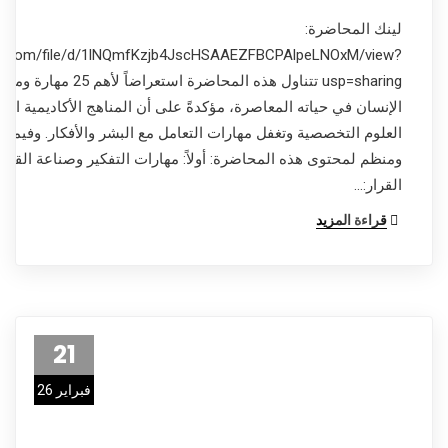
لينك المحاضرة:
ogle.com/file/d/1lNQmfKzjb4JscHSAAEZFBCPAlpeLNOxM/view?
usp=sharing تتناول هذه المحاضرة استع
الإنسان في حياته المعاصرة، مؤكدةً على أن المناهج الأكاديمية التق
العلوم التخصصية وتغفل مهارات التعامل مع البشر والأفكار. وفيما 
ومنظم لمحتوى هذه المحاضرة: أولاً: مهارات التفكير وصناعة القرار
القرار:…
قراءة المزيد
21
فبراير 26