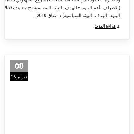
(الأطر
البنود -الهدف -البيئة السياسية) د-اتفاق 2010…
قراءة المزيد
08
فبراير 26