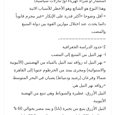
استثمار أو شراء كهرباء أو( تنازلات سياسية)
وهذا النوع هو الشائع وهو الأخطر للأسباب الاتية
= أقل وضوحا =أكثر قدرة على الإنكار =غير مجرم قانوناً
دائما يحدث عند اختلال موازين الفوة بين دولة المنبع
والمصب
———————————————-
2-حدود الدراسة الجغرافية
ا- نهر النيل من المنبع إلى المصب
= نهر النيل له روافد تمد النيل بالمياه من الهضبتين (الأثيوبية
والاستوائية) ومجرى يمتد من الخرطوم جنوبا إلى القاهرة
شمالا وفرعان (رشيد ودمياط) يصبان في البحر المتوسط.
=روافد نهر النيل هي:
النيل الأزرق، عطبرة والسوباط وهي تنبع من الهضبة
الأثيوبية.
النيل الأزرق ينبع من بحيرة (تانا) و يمد مصر بحوالي 60 %