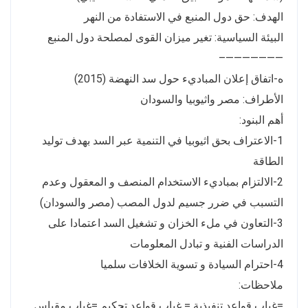
الهدف: حق دول المنبع في الاستفادة من النهر
البيئة السياسية: تغير ميزان القوى لمصلحة دول المنبع
———————–
ه-اتفاق إعلان المباديء حول سد النهضة (2015)
الأطراف: مصر واثيوبيا والسودان
أهم البنود:
1-الاعتراف بحق اثيوبيا في التنمية عبر السد بهدف توليد
الطاقة
2-الالتزام بمباديء الاستخدام المنصف و المعقول وعدم
التسبب في ضرر جسيم لدول المصب (مصر والسودان)
3-التعاون في ملء الخزان و تشغيل السد اعتمادا على
الدراسات الفنية و تبادل المعلومات
4-احترام السيادة و تسوية الخلافات سلميا
ملاحظات:
=غياب قواعد تنفيذية = غياب قواعد تحكيم =غياب مقياس