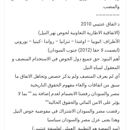
والمصب.
——————–
د-اتفاق عنتيبي 2010
(الاتفاقية الاطارية التعاونية لحوض نهر النيل)
الأطراف: اثيوبيا – اوغندا – تنزانيا – رواندا -كينيا – بوروني
(انضمت لا حقا (2012) جنوب السودان)
أهم البنود: حق جميع دول الحوض في الاستخدام المنصف و
المعقول لمياه النيل .
أي لم يعرف المنصف ولم يذكر حصص وتجاهل الاتفاق ما
سبق من اتفاقات والغاء مفهوم الحقوق التاريخية
مصر والسودان رفضتا الانضمام لعدم إضافة بند “” بما لا
يؤثر على الامن المائي والحقوق الحالية””
رفضت مصر والسودان الاشتراك في مفوضية حوض النيل
وهذا يعنى عزل مصر والسودان سياسيا
(سد النهضة هو التطبيق العملي لفلسفة عنتيبي)