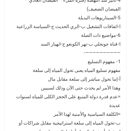
4-تأثير سد النهضة (فترة الملء – الفيضان العادي –
الفيضان الضعيف)
5-السيناريوهات البديلة
ا-اتفاقات التشغيل ب-الري الحديث ج-السياسة الزراعية
6-مواضيع ذات الصلة
ا-قناة جونجلي ب-نهر الكونغو ج-انهيار السد
——————————-
1- مفهوم التسليع
مفهوم تسليع المياه يعنى تحول المياه إلى سلعة
أ-إما تحول مباشر إلى سلعة مقابل مال
وهذا الأمر لم يحدث حتى الآن وذلك لسببين
=عدم قدرة دولة المنبع على الحجز الكلى للمياه لسنوات
عديدة
=الكلفة السياسية والأمنية لهذا الأمر
ب-تحول المياه إلى سلعة استراتيجية مقابل شراكات أو