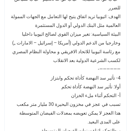
للضرر
الهدف: اثيوبيا تريد اتفاق يتيح لها التعامل مع الجهات الممولة
العالمية مثل البنك الدولي أو الدول المستثمرة
البيئة السياسية: تغير ميزان القوى لصالح اثيوبيا داخليا
وخارجيا من الدعم الدولي (أمريكا – إسرائيل – الامارات ,,)
مع رئاسة اثيوبيا للاتحاد الافريقي و محاولة النظام المصري
لكسب الشرعية الدولية بعد الانقلاب
——————-
4- تأثير سد النهضة كأداة تحكم وابتزاز
أولا: تأثير سد النهضة كأداة تحكم
أ- التحكم أثناء ملء الخزان
تسبب في عجز في مخزون البحيرة 30 مليار متر مكعب
هذا العجز لا يمكن تعويضه بمعدلات الفيضان المتوسطة
على المدى البعيد.
ب-التحكم اثناء سنوات الفيضان المتوسطة