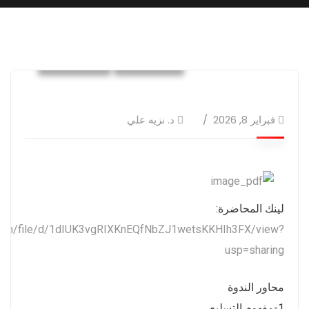
الفعاليات
محاضرات
فبراير 8, 2026
د. نزيه علي
لينك المحاضرة:
e.com/file/d/1dIUK3vgRIXKnEQfNbZJ1wetsKKHIh3FX/view?
usp=sharing
محاور الندوة
1-مفهوم التسليع