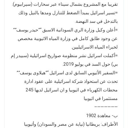
تقريبا مع المشروع بشمال سيناء عبر سحارات (سيرابيوم).
=تسير اسرائيل بمبدأ الضغط للتنازل ومدها بالنيل وذلك
بالتدخل في سد النهضة.
=أعلن وكيل وزارة الري السودانية الاسبق “”حيدر يوسف””
عن وجود طابق كامل في وزارة المياه الاثيوبية مخصص
لخبراء المياه الاسرائيليين.
=أكملت اسرائيل نشر منظومة صواريخ اسرائيلية (سبيدر إم
بي) حول السد في يوليو 2019.
=السفير الأثيوبي السابق لدى اسرائيل “”هيلاوى يوسف””
تحدث عن استحواذ شركة اسرائيلية على عقود ادارة
محطات الكهرباء في اثيوبيا و ان اسرائيل لديها 245
مستثمرا في اثيوبيا
——————–
ب- معاهدة 1902
الأطراف: بريطانيا (نيابة عن مصر والسودان) وأثيوبيا